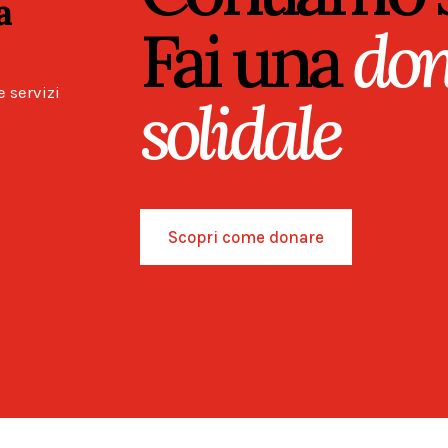
ra
Fai una
don
e servizi
solidale
Scopri come donare