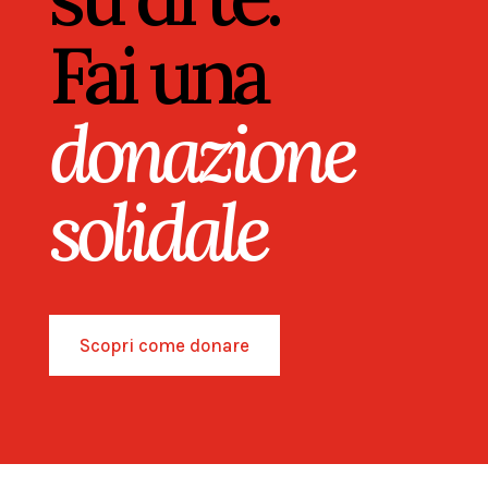
Fai una
donazione
solidale
Scopri come donare