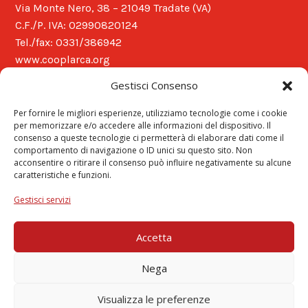
Via Monte Nero, 38 – 21049 Tradate (VA)
C.F./P. IVA: 02990820124
Tel./fax: 0331/386942
www.cooplarca.org
segreteria@cooplarca.org
Gestisci Consenso
Orari apertura
Per fornire le migliori esperienze, utilizziamo tecnologie come i cookie
Orari di apertura del centro
per memorizzare e/o accedere alle informazioni del dispositivo. Il
consenso a queste tecnologie ci permetterà di elaborare dati come il
LUN-VEN dalle 9.00 alle 16.00
comportamento di navigazione o ID unici su questo sito. Non
Orari di apertura ufficio amministrativo
acconsentire o ritirare il consenso può influire negativamente su alcune
LUN-VEN dalle 9.00 alle 12.30
caratteristiche e funzioni.
Gestisci servizi
Contatti social
Accetta
Nega
Privacy Policy
Visualizza le preferenze