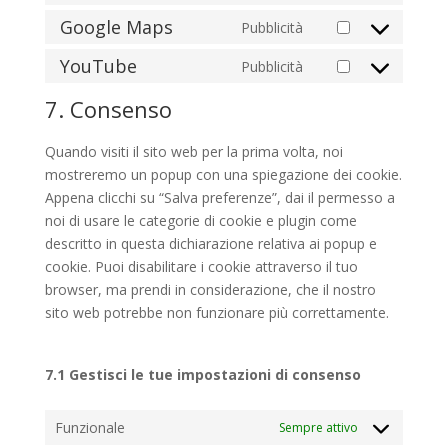
service
to
Google Maps
Pubblicità
complianz
Consent
service
to
YouTube
Pubblicità
google-
Consent
service
fonts
to
7. Consenso
google-
service
maps
youtube
Quando visiti il sito web per la prima volta, noi
mostreremo un popup con una spiegazione dei cookie.
Appena clicchi su “Salva preferenze”, dai il permesso a
noi di usare le categorie di cookie e plugin come
descritto in questa dichiarazione relativa ai popup e
cookie. Puoi disabilitare i cookie attraverso il tuo
browser, ma prendi in considerazione, che il nostro
sito web potrebbe non funzionare più correttamente.
7.1 Gestisci le tue impostazioni di consenso
Funzionale
Sempre attivo