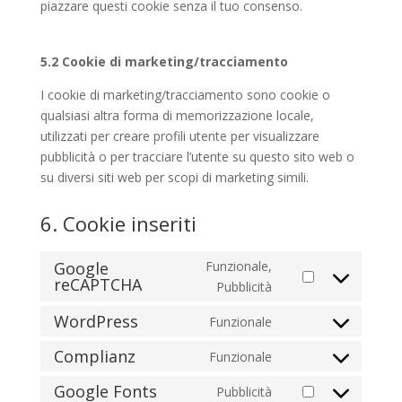
piazzare questi cookie senza il tuo consenso.
5.2 Cookie di marketing/tracciamento
I cookie di marketing/tracciamento sono cookie o
qualsiasi altra forma di memorizzazione locale,
utilizzati per creare profili utente per visualizzare
pubblicità o per tracciare l’utente su questo sito web o
su diversi siti web per scopi di marketing simili.
6. Cookie inseriti
Google
Funzionale,
reCAPTCHA
Consent
Pubblicità
to
WordPress
Funzionale
service
Consent
google-
to
Complianz
Funzionale
Consent
recaptcha
service
to
Google Fonts
Pubblicità
wordpress
Consent