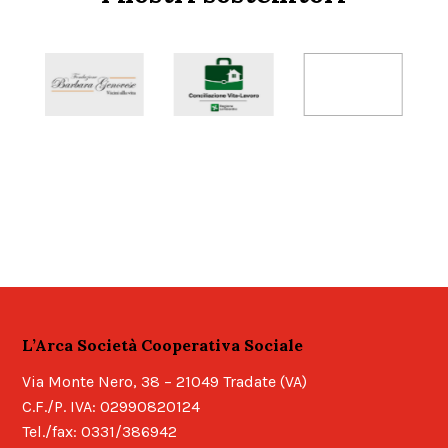
L’Arca Società Cooperativa Sociale
Via Monte Nero, 38 – 21049 Tradate (VA)
C.F./P. IVA: 02990820124
Tel./fax: 0331/386942