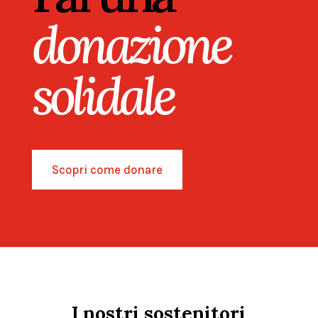
donazione
solidale
Scopri come donare
I nostri sostenitori